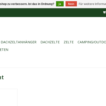
Ja
Nein
Für weitere Informa
shop zu verbessern. Ist das in Ordnung?
DACHZELTANHÄNGER
DACHZELTE
ZELTE
CAMPING/OUTD
IETEN
nt
Vorzelt in
s Zelt für
 und Schutz.