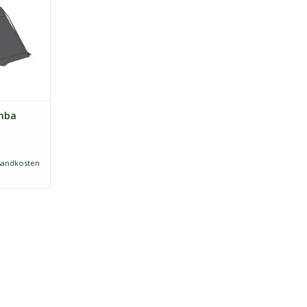
!
imba
sandkosten