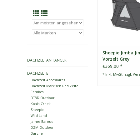
Eine Größe
Sheepie Jimba J
Vorzelt Grey
DACHZELTANHÄNGER
€369,00 *
DACHZELTE
* Inkl. MwSt. zzgl.
Ver
Dachzelt Accessoires
Dachzelt Markisen und Zelte
Femkes
DTBD Outdoor
Koala Creek
Sheepie
Wild Land
James Baroud
DZM-Outdoor
Darche