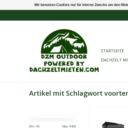
Wir benutzen Cookies nur für interne Zwecke um den Web
STARTSEITE
DACHZELT M
Artikel mit Schlagwort voorte
Sheepie Jimba Jimba 
grau.
Robuste, wetterfeste
Min: €
0
Max: €
400
zusätzlichen Schatten