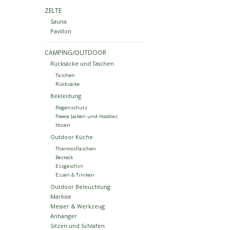
ZELTE
Sauna
Pavillon
CAMPING/OUTDOOR
Rücksäcke und Taschen
Taschen
Rücksäcke
Bekleidung
Regenschutz
Fleece Jacken und Hoodies
Hosen
Outdoor Küche
Thermosflaschen
Besteck
Essgeschirr
Essen & Trinken
Outdoor Beleuchtung
Markise
Messer & Werkzeug
Anhänger
Sitzen und Schlafen