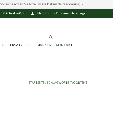
tionen beachten Sie bitte unsere Datenschutzerklärung. »
0 Artikel - €0,00
Mein Konto / Kundenkonto anlegen
OOR
ERSATZTEILE
MARKEN
KONTAKT
STARTSEITE
/
SCHLAGWORTE
/
VOORTENT