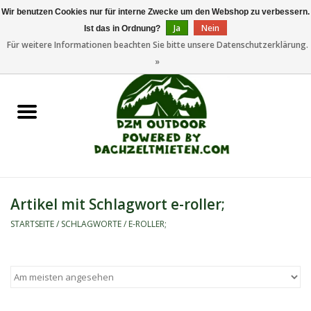
Wir benutzen Cookies nur für interne Zwecke um den Webshop zu verbessern.
Ja
Nein
Ist das in Ordnung?
0 Artikel - €0,00
Für weitere Informationen beachten Sie bitte unsere Datenschutzerklärung.
»
Startseite
Dachzeltanhänger
Dachzelte
Zelte
Artikel mit Schlagwort e-roller;
Camping/Outdoor
STARTSEITE
/
SCHLAGWORTE
/
E-ROLLER;
Ersatzteile
Marken