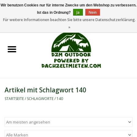
Wir benutzen Cookies nur für interne Zwecke um den Webshop zu verbessern.
Ja
Nein
Ist das in Ordnung?
0 Artikel - €0,00
Für weitere Informationen beachten Sie bitte unsere Datenschutzerklärung.
»
Startseite
Dachzeltanhänger
Dachzelte
Zelte
Artikel mit Schlagwort 140
Camping/Outdoor
STARTSEITE
/
SCHLAGWORTE
/
140
Ersatzteile
Marken