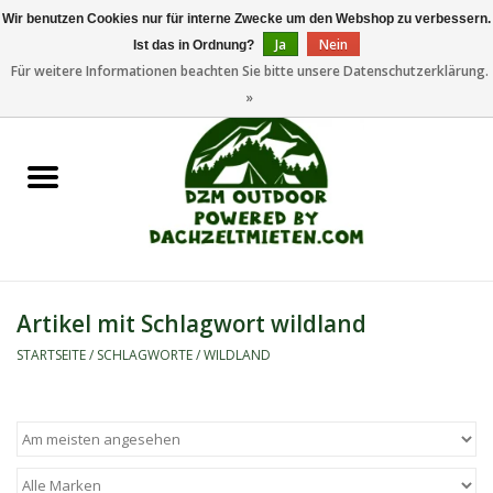
Wir benutzen Cookies nur für interne Zwecke um den Webshop zu verbessern.
Ja
Nein
Ist das in Ordnung?
0 Artikel - €0,00
Für weitere Informationen beachten Sie bitte unsere Datenschutzerklärung.
»
Startseite
Dachzeltanhänger
Dachzelte
Zelte
Artikel mit Schlagwort wildland
Camping/Outdoor
STARTSEITE
/
SCHLAGWORTE
/
WILDLAND
Ersatzteile
Marken